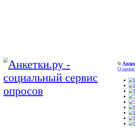
©
Андр
О проек