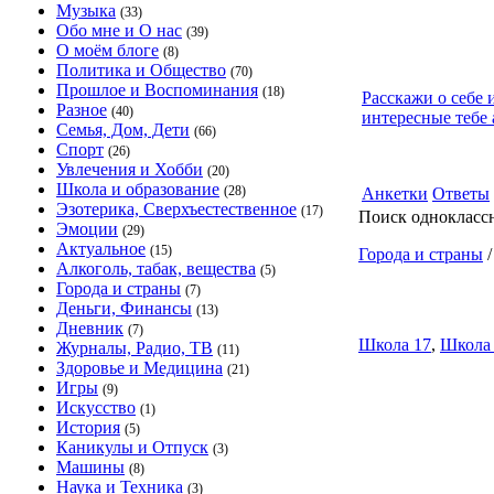
Музыка
(33)
Обо мне и О нас
(39)
О моём блоге
(8)
Политика и Общество
(70)
Прошлое и Воспоминания
(18)
Расскажи о себе 
Разное
(40)
интересные тебе 
Семья, Дом, Дети
(66)
Спорт
(26)
Увлечения и Хобби
(20)
Школа и образование
(28)
Анкетки
Ответы
Эзотерика, Сверхъестественное
(17)
Поиск однокласс
Эмоции
(29)
Актуальное
(15)
Города и страны
Алкоголь, табак, вещества
(5)
Города и страны
(7)
Деньги, Финансы
(13)
Дневник
(7)
Школа 17
,
Школа
Журналы, Радио, ТВ
(11)
Здоровье и Медицина
(21)
Игры
(9)
Искусство
(1)
История
(5)
Каникулы и Отпуск
(3)
Машины
(8)
Наука и Техника
(3)