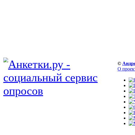
©
Андр
О проек