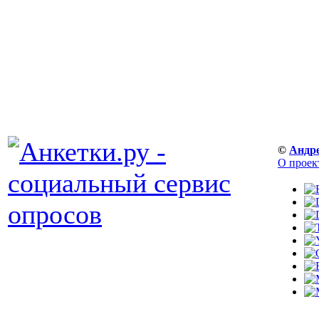
©
Андр
О проек