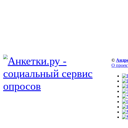
©
Андр
О проек