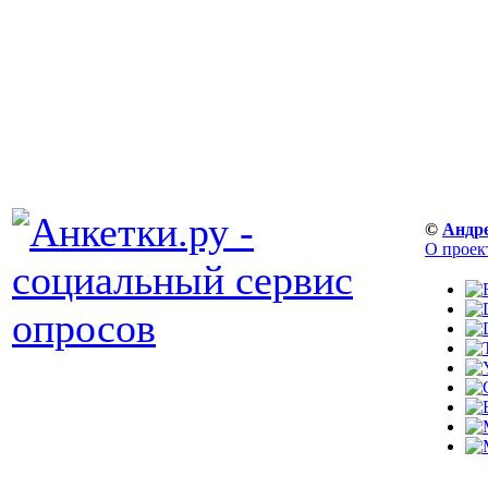
©
Андр
О проек