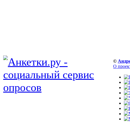
©
Андр
О проек