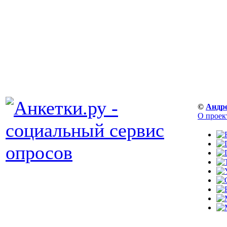
©
Андр
О проек