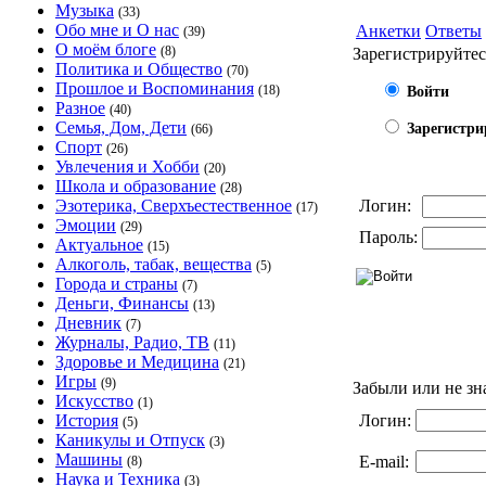
Музыка
(33)
Обо мне и О нас
Анкетки
Ответы
(39)
О моём блоге
(8)
Зарегистрируйтес
Политика и Общество
(70)
Прошлое и Воспоминания
(18)
Войти
Разное
(40)
Семья, Дом, Дети
Зарегистри
(66)
Спорт
(26)
Увлечения и Хобби
(20)
Школа и образование
(28)
Эзотерика, Сверхъестественное
Логин:
(17)
Эмоции
(29)
Пароль:
Актуальное
(15)
Алкоголь, табак, вещества
(5)
Города и страны
(7)
Деньги, Финансы
(13)
Дневник
(7)
Журналы, Радио, ТВ
(11)
Здоровье и Медицина
(21)
Игры
(9)
Забыли или не зн
Искусство
(1)
История
Логин:
(5)
Каникулы и Отпуск
(3)
Машины
E-mail:
(8)
Наука и Техника
(3)