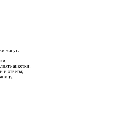
ки могут:
ки;
лнять анкетки;
и и ответы;
аницу.