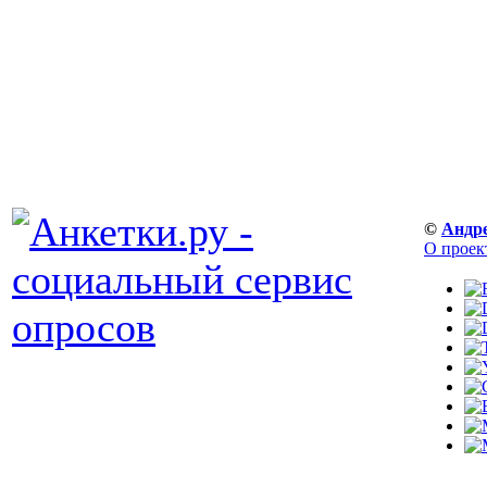
©
Андр
О проек