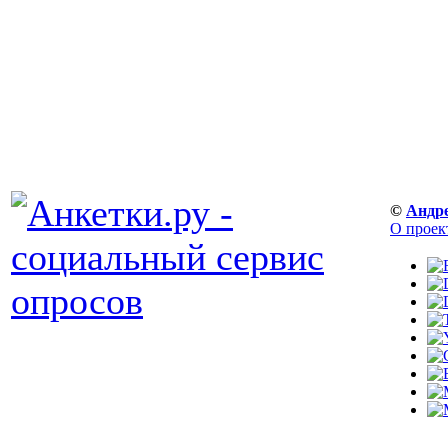
©
Андр
О проек