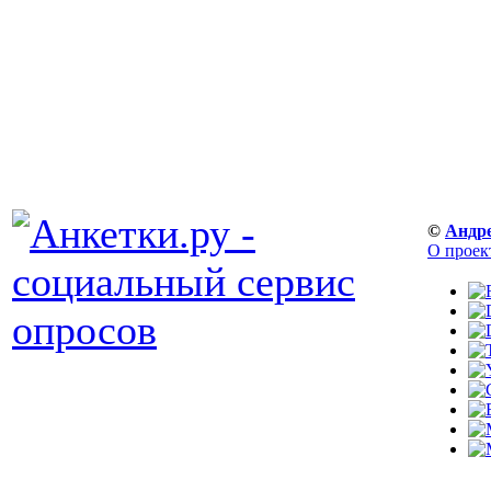
©
Андр
О проек