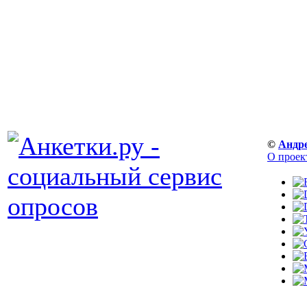
©
Андр
О проек