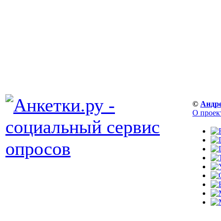
©
Андр
О проек