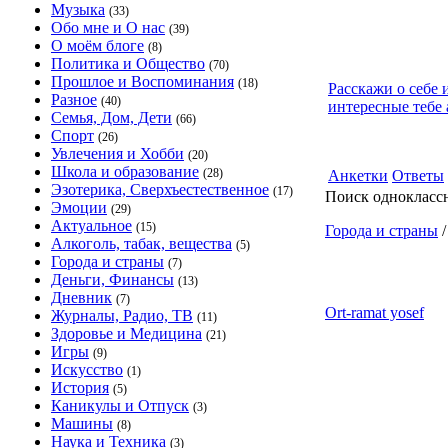
Музыка
(33)
Обо мне и О нас
(39)
О моём блоге
(8)
Политика и Общество
(70)
Прошлое и Воспоминания
(18)
Расскажи о себе 
Разное
(40)
интересные тебе 
Семья, Дом, Дети
(66)
Спорт
(26)
Увлечения и Хобби
(20)
Школа и образование
(28)
Анкетки
Ответы
Эзотерика, Сверхъестественное
(17)
Поиск однокласс
Эмоции
(29)
Актуальное
(15)
Города и страны
Алкоголь, табак, вещества
(5)
Города и страны
(7)
Деньги, Финансы
(13)
Дневник
(7)
Ort-ramat yosef
Журналы, Радио, ТВ
(11)
Здоровье и Медицина
(21)
Игры
(9)
Искусство
(1)
История
(5)
Каникулы и Отпуск
(3)
Машины
(8)
Наука и Техника
(3)