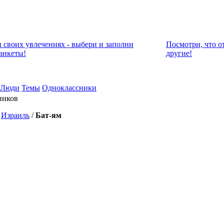
и своих увлечениях - выбери и заполни
Посмотри, что о
анкеты!
другие!
Люди
Темы
Одноклассники
ников
/
Израиль
/
Бат-ям