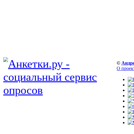
©
Андр
О проек