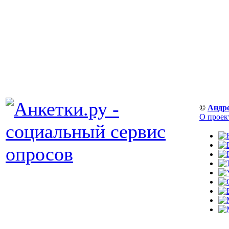
©
Андр
О проек