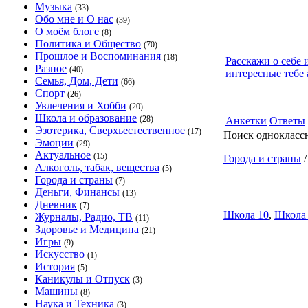
Музыка
(33)
Обо мне и О нас
(39)
О моём блоге
(8)
Политика и Общество
(70)
Прошлое и Воспоминания
(18)
Расскажи о себе 
Разное
(40)
интересные тебе 
Семья, Дом, Дети
(66)
Спорт
(26)
Увлечения и Хобби
(20)
Школа и образование
(28)
Анкетки
Ответы
Эзотерика, Сверхъестественное
(17)
Поиск однокласс
Эмоции
(29)
Актуальное
(15)
Города и страны
Алкоголь, табак, вещества
(5)
Города и страны
(7)
Деньги, Финансы
(13)
Дневник
(7)
Школа 10
,
Школа
Журналы, Радио, ТВ
(11)
Здоровье и Медицина
(21)
Игры
(9)
Искусство
(1)
История
(5)
Каникулы и Отпуск
(3)
Машины
(8)
Наука и Техника
(3)