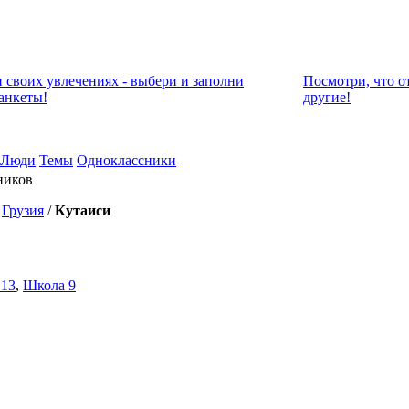
и своих увлечениях - выбери и заполни
Посмотри, что о
анкеты!
другие!
Люди
Темы
Одноклассники
ников
/
Грузия
/
Кутаиси
 13
,
Школа 9