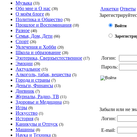
Музыка
(33)
Обо мне и О нас
Анкетки
Ответы
(39)
О моём блоге
(8)
Зарегистрируйтес
Политика и Общество
(70)
Прошлое и Воспоминания
(18)
Войти
Разное
(40)
Семья, Дом, Дети
Зарегистри
(66)
Спорт
(26)
Увлечения и Хобби
(20)
Школа и образование
(28)
Эзотерика, Сверхъестественное
Логин:
(17)
Эмоции
(29)
Пароль:
Актуальное
(15)
Алкоголь, табак, вещества
(5)
Города и страны
(7)
Деньги, Финансы
(13)
Дневник
(7)
Журналы, Радио, ТВ
(11)
Здоровье и Медицина
(21)
Игры
(9)
Забыли или не зн
Искусство
(1)
История
Логин:
(5)
Каникулы и Отпуск
(3)
Машины
E-mail:
(8)
Наука и Техника
(3)