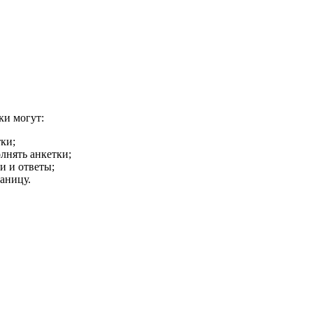
ки могут:
ки;
лнять анкетки;
и и ответы;
аницу.