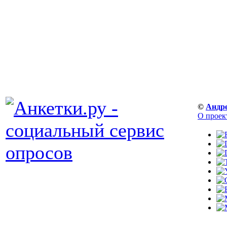
©
Андр
О проек