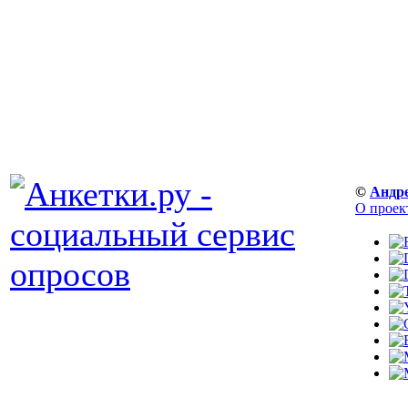
©
Андр
О проек