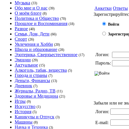
Музыка
(33)
Обо мне и О нас
Анкетки
Ответы
(39)
О моём блоге
(8)
Зарегистрируйтес
Политика и Общество
(70)
Прошлое и Воспоминания
(18)
Войти
Разное
(40)
Семья, Дом, Дети
Зарегистри
(66)
Спорт
(26)
Увлечения и Хобби
(20)
Школа и образование
(28)
Эзотерика, Сверхъестественное
Логин:
(17)
Эмоции
(29)
Пароль:
Актуальное
(15)
Алкоголь, табак, вещества
(5)
Города и страны
(7)
Деньги, Финансы
(13)
Дневник
(7)
Журналы, Радио, ТВ
(11)
Здоровье и Медицина
(21)
Игры
(9)
Забыли или не зн
Искусство
(1)
История
Логин:
(5)
Каникулы и Отпуск
(3)
Машины
E-mail:
(8)
Наука и Техника
(3)