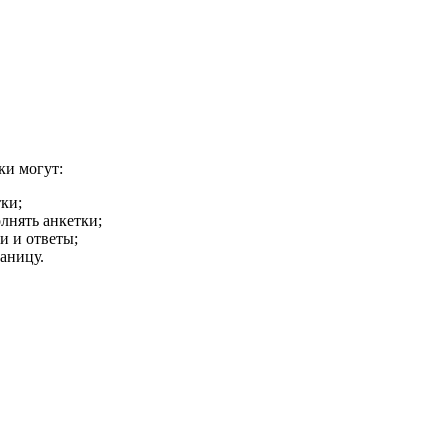
ки могут:
ки;
лнять анкетки;
и и ответы;
аницу.