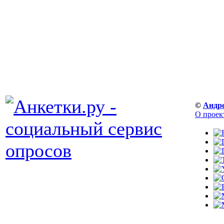
©
Андр
О проек