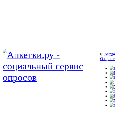
©
Андр
О проек