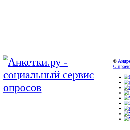
©
Андр
О проек