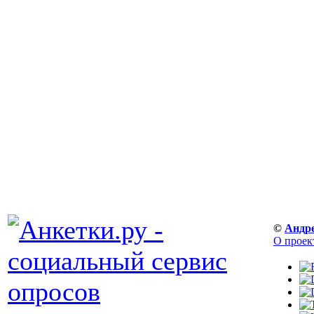
©
Андр
О проек