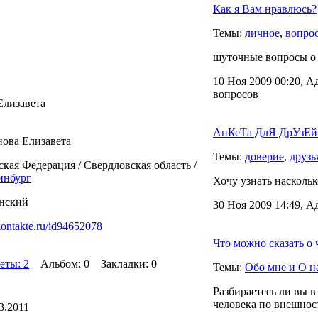
Как я Вам нравлюсь?
Темы:
личное
,
вопро
шуточные вопросы о 
10 Ноя 2009 00:20, А
вопросов
Елизавета
АнКеТа ДлЯ ДрУзЕй 
нова Елизавета
Темы:
доверие
,
друзь
ская Федерация / Свердловская область /
инбург
Хочу узнать наскольк
нский
30 Ноя 2009 14:49, А
vkontakte.ru/id94652078
Что можно сказать о
еты: 2
Альбом: 0 Закладки: 0
Темы:
Обо мне и О н
Разбираетесь ли вы в
человека по внешност
3.2011