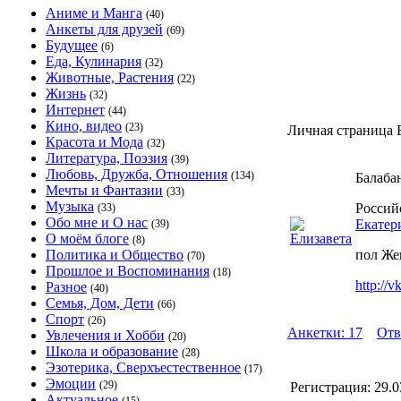
Аниме и Манга
(40)
Анкеты для друзей
(69)
Будущее
(6)
Еда, Кулинария
(32)
Животные, Растения
(22)
Жизнь
(32)
Интернет
(44)
Кино, видео
(23)
Личная страница 
Красота и Мода
(32)
Литература, Поэзия
(39)
Любовь, Дружба, Отношения
(134)
Балаба
Мечты и Фантазии
(33)
Музыка
Россий
(33)
Обо мне и О нас
Екатер
(39)
О моём блоге
(8)
Политика и Общество
пол Же
(70)
Прошлое и Воспоминания
(18)
http://
Разное
(40)
Семья, Дом, Дети
(66)
Спорт
(26)
Анкетки: 17
Отв
Увлечения и Хобби
(20)
Школа и образование
(28)
Эзотерика, Сверхъестественное
(17)
Эмоции
(29)
Регистрация:
29.0
Актуальное