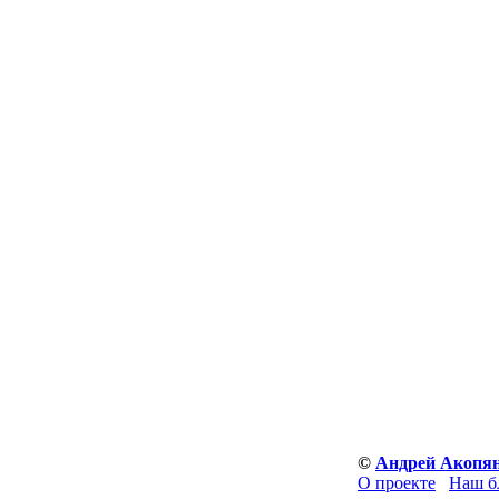
©
Андрей Акопя
О проекте
Наш б