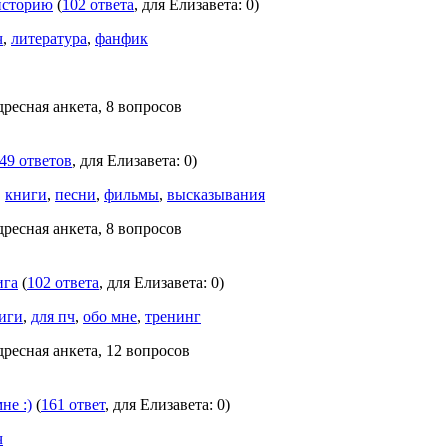
историю
(
102 ответа
, для Елизавета: 0)
ч
,
литература
,
фанфик
дресная анкета, 8 вопросов
49 ответов
, для Елизавета: 0)
,
книги
,
песни
,
фильмы
,
высказывания
дресная анкета, 8 вопросов
ига
(
102 ответа
, для Елизавета: 0)
иги
,
для пч
,
обо мне
,
тренинг
дресная анкета, 12 вопросов
не :)
(
161 ответ
, для Елизавета: 0)
ч