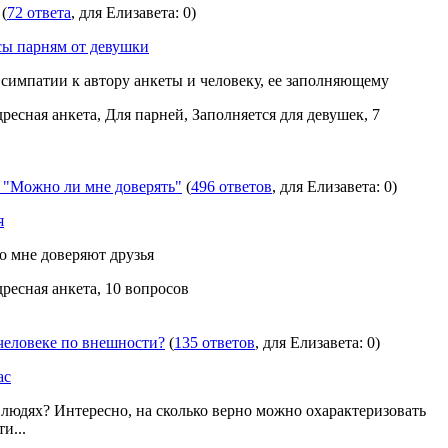
(
72 ответа
, для Елизавета: 0)
сы парням от девушки
симпатии к автору анкеты и человеку, ее заполняющему
дресная анкета, Для парней, Заполняется для девушек, 7
"Можно ли мне доверять"
(
496 ответов
, для Елизавета: 0)
я
о мне доверяют друзья
дресная анкета, 10 вопросов
 человеке по внешности?
(
135 ответов
, для Елизавета: 0)
ас
 людях? Интересно, на сколько верно можно охарактеризовать
и...