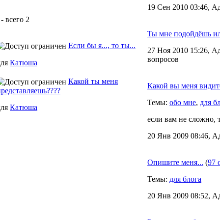
19 Сен 2010 03:46, А
- всего 2
Ты мне подойдёшь ил
Если бы я..., то ты...
27 Ноя 2010 15:26, А
вопросов
для
Катюша
Какой ты меня
Какой вы меня видит
представляешь????
Темы:
обо мне
,
для б
для
Катюша
если вам не сложно, 
20 Янв 2009 08:46, А
Опишите меня...
(
97 
Темы:
для блога
20 Янв 2009 08:52, А