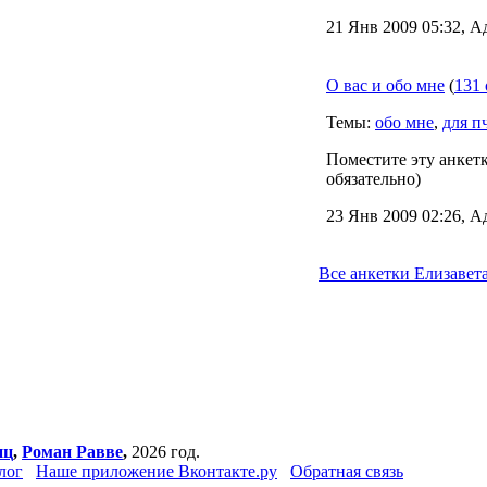
21 Янв 2009 05:32, А
О вас и обо мне
(
131 
Темы:
обо мне
,
для п
Поместите эту анкетк
обязательно)
23 Янв 2009 02:26, А
Все анкетки Елизавет
нц
,
Роман Равве
,
2026 год.
лог
Наше приложение Вконтакте.ру
Обратная связь