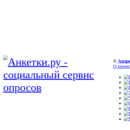
©
Андр
О проек