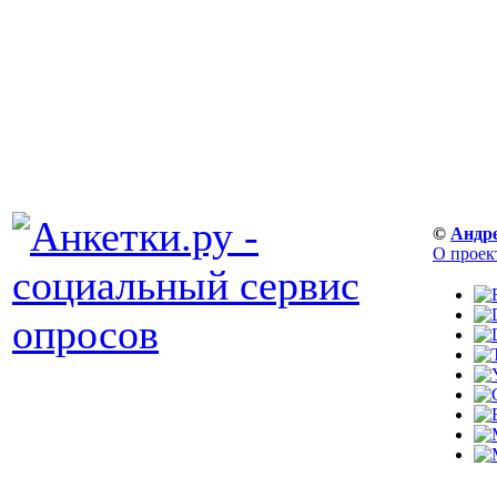
©
Андр
О проек