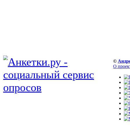
©
Андр
О проек