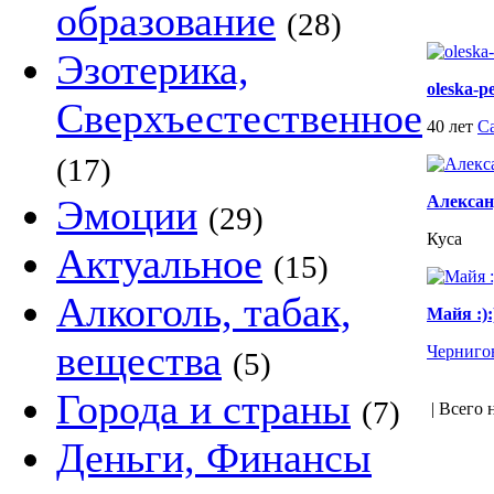
образование
(28)
Эзотерика,
oleska-p
Сверхъестественное
40 лет
С
(17)
Эмоции
Алекса
(29)
Куса
Актуальное
(15)
Алкоголь, табак,
Майя :):
вещества
Черниго
(5)
Города и страны
(7)
| Всего 
Деньги, Финансы