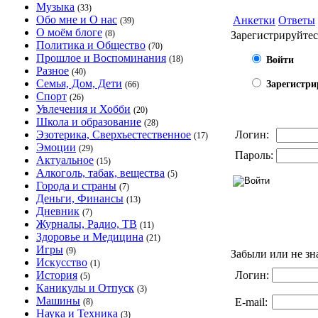
Музыка
(33)
Обо мне и О нас
Анкетки
Ответы
(39)
О моём блоге
(8)
Зарегистрируйтес
Политика и Общество
(70)
Прошлое и Воспоминания
(18)
Войти
Разное
(40)
Семья, Дом, Дети
Зарегистри
(66)
Спорт
(26)
Увлечения и Хобби
(20)
Школа и образование
(28)
Эзотерика, Сверхъестественное
Логин:
(17)
Эмоции
(29)
Пароль:
Актуальное
(15)
Алкоголь, табак, вещества
(5)
Города и страны
(7)
Деньги, Финансы
(13)
Дневник
(7)
Журналы, Радио, ТВ
(11)
Здоровье и Медицина
(21)
Игры
(9)
Забыли или не зн
Искусство
(1)
История
Логин:
(5)
Каникулы и Отпуск
(3)
Машины
E-mail:
(8)
Наука и Техника
(3)