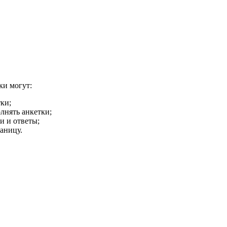
ки могут:
ки;
лнять анкетки;
и и ответы;
аницу.