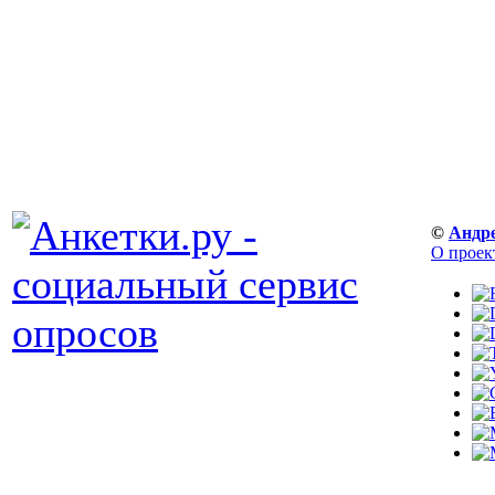
©
Андр
О проек