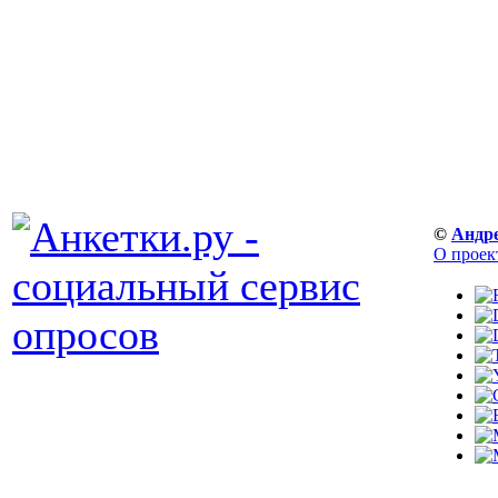
©
Андр
О проек