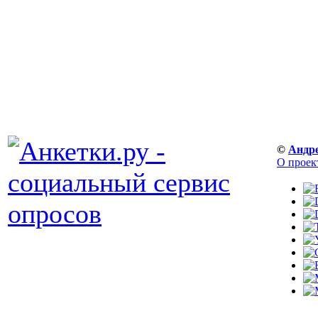
©
Андр
О проек