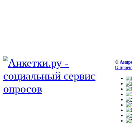
©
Андр
О проек