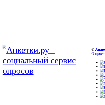
©
Андр
О проек