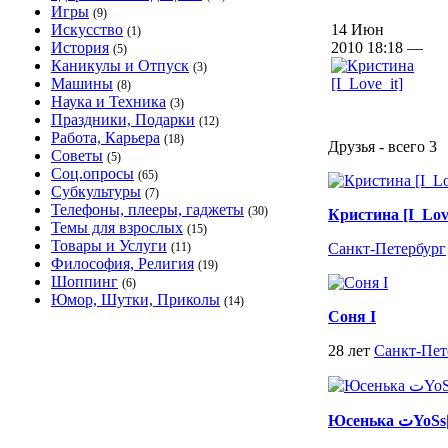
Игры
(9)
Искусство
14 Июн
(1)
История
2010 18:18 —
(5)
Каникулы и Отпуск
(3)
Машины
(8)
Наука и Техника
(3)
Праздники, Подарки
(12)
Работа, Карьера
(18)
Друзья - всего 3
Советы
(5)
Соц.опросы
(65)
Субкультуры
(7)
Телефоны, плееры, гаджеты
(30)
Кристина [I_Love
Темы для взрослых
(15)
Товары и Услуги
(11)
Санкт-Петербург
Философия, Религия
(19)
Шоппинг
(6)
Юмор, Шутки, Приколы
(14)
Соня I
28 лет
Санкт-Пет