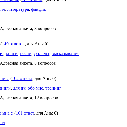
 пч
,
литература
,
фанфик
 Адресная анкета, 8 вопросов
(
149 ответов
, для Ань: 0)
пч
,
книги
,
песни
,
фильмы
,
высказывания
 Адресная анкета, 8 вопросов
книга
(
102 ответа
, для Ань: 0)
книги
,
для пч
,
обо мне
,
тренинг
 Адресная анкета, 12 вопросов
 мне :)
(
161 ответ
, для Ань: 0)
 пч