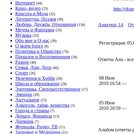
Интернет
(44)
Кино, видео
http://vko
(23)
Красота и Мода
(32)
Литература, Поэзия
(39)
Любовь, Дружба, Отношения
Анкетки: 14
От
(134)
Мечты и Фантазии
(33)
Музыка
(33)
Обо мне и О нас
(39)
Регистрация:
05.
О моём блоге
(8)
Политика и Общество
(70)
Прошлое и Воспоминания
(18)
Ответы Ань - все
Разное
(40)
Семья, Дом, Дети
(66)
Спорт
(26)
08 Июн
Увлечения и Хобби
(20)
2010 16:54 —
Школа и образование
(28)
Эзотерика, Сверхъестественное
(17)
Эмоции
(29)
Актуальное
(15)
05 Июн
Алкоголь, табак, вещества
(5)
2010 20:59 —
Города и страны
(7)
Деньги, Финансы
(13)
Дневник
(7)
Журналы, Радио, ТВ
(11)
Альбом (ответы д
Здоровье и Медицина
(21)