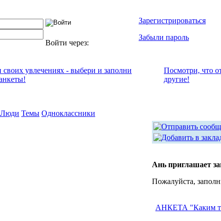
Зарегистрироваться
Забыли пароль
Войти через:
и своих увлечениях - выбери и заполни
Посмотри, что о
анкеты!
другие!
Люди
Темы
Одноклассники
Ань приглашает з
Пожалуйста, заполн
АНКЕТА "Каким т