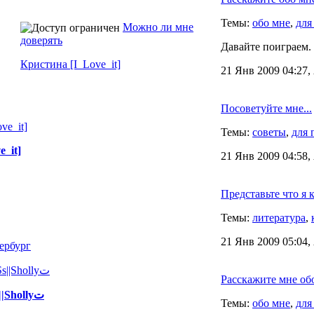
Темы:
обо мне
,
для
Можно ли мне
доверять
Давайте поиграем.
Кристина [I_Love_it]
21 Янв 2009 04:27,
Посоветуйте мне...
Темы:
советы
,
для 
_it]
21 Янв 2009 04:58,
Представьте что я 
Темы:
литература
,
21 Янв 2009 05:04,
ербург
Расскажите мне обо
Юсенька تYoSs||Shollyت
Темы:
обо мне
,
для