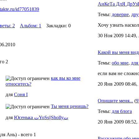
АнКеТа ДлЯ ДрУзЕ
ntakte.ru/id77051839
Темы:
доверие
,
дру
Хочу узнать наскол
веты: 2
Альбом: 1
Закладки: 0
30 Ноя 2009 14:49,
06.2010
Какой вы меня вид
го 2
Темы:
обо мне
,
для
если вам не сложно
как вы ко мне
20 Янв 2009 08:46,
относитесь?
для
Соня I
Опишите меня...
(
9
Ты меня ценишь?
Темы:
для блога
для
Юсенька تYoSs||Shollyت
20 Янв 2009 08:52,
ля Ань) - всего 1
Расскажите обо мн