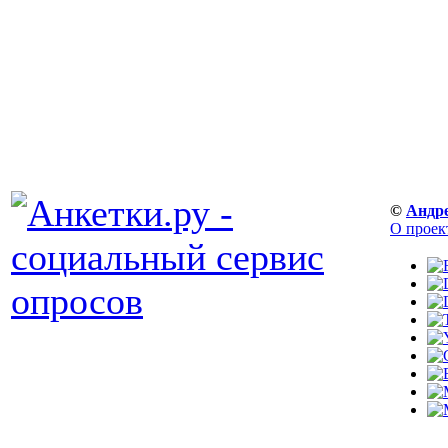
©
Андр
О проек