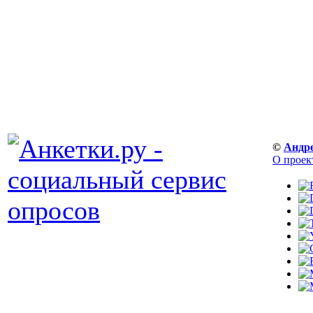
©
Андр
О проек