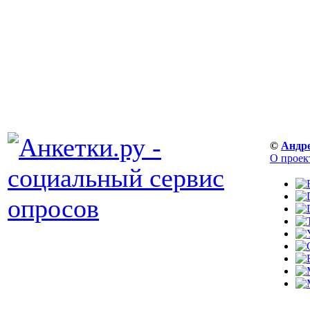
©
Андр
О проек