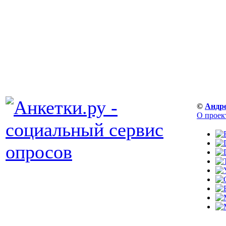
©
Андр
О проек