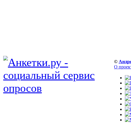
©
Андр
О проек