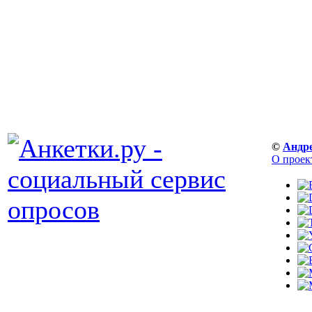
©
Андр
О проек