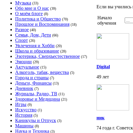
Музыка
(33)
Если вы учились 
Обо мне и О нас
(39)
О моём блоге
(8)
Начало
Политика и Общество
(70)
обучения
Прошлое и Воспоминания
(18)
Разное
(40)
Семья, Дом, Дети
(66)
Спорт
(26)
Увлечения и Хобби
(20)
Школа и образование
(28)
Эзотерика, Сверхъестественное
(17)
Эмоции
(29)
Digital
Актуальное
(15)
Алкоголь, табак, вещества
(5)
49 лет
Города и страны
(7)
Деньги, Финансы
(13)
Дневник
(7)
Журналы, Радио, ТВ
(11)
Здоровье и Медицина
(21)
Игры
(9)
Искусство
(1)
История
(5)
ник
Каникулы и Отпуск
(3)
Машины
(8)
74 года г. Советск
Наука и Техника
(3)