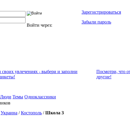
Зарегистрироваться
Забыли пароль
Войти через:
и своих увлечениях - выбери и заполни
Посмотри, что о
анкеты!
другие!
Люди
Темы
Одноклассники
ников
/
Украина
/
Костополь
/
Школа 3