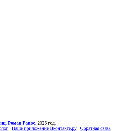
ь
янц
,
Роман Равве
,
2026 год.
блог
Наше приложение Вконтакте.ру
Обратная связь