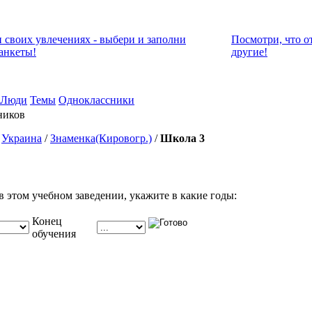
и своих увлечениях - выбери и заполни
Посмотри, что о
анкеты!
другие!
Люди
Темы
Одноклассники
ников
/
Украина
/
Знаменка(Кировогр.)
/
Школа 3
в этом учебном заведении, укажите в какие годы:
Конец
обучения