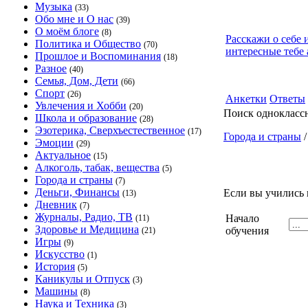
Музыка
(33)
Обо мне и О нас
(39)
О моём блоге
(8)
Расскажи о себе 
Политика и Общество
(70)
интересные тебе 
Прошлое и Воспоминания
(18)
Разное
(40)
Семья, Дом, Дети
(66)
Спорт
(26)
Анкетки
Ответы
Увлечения и Хобби
(20)
Поиск однокласс
Школа и образование
(28)
Эзотерика, Сверхъестественное
(17)
Города и страны
Эмоции
(29)
Актуальное
(15)
Алкоголь, табак, вещества
(5)
Города и страны
(7)
Деньги, Финансы
Если вы учились 
(13)
Дневник
(7)
Журналы, Радио, ТВ
Начало
(11)
Здоровье и Медицина
обучения
(21)
Игры
(9)
Искусство
(1)
История
(5)
Каникулы и Отпуск
(3)
Машины
(8)
Наука и Техника
(3)