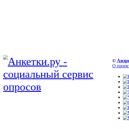
©
Андр
О проек