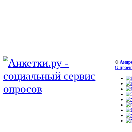
©
Андр
О проек