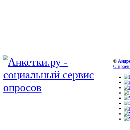
©
Андр
О проек