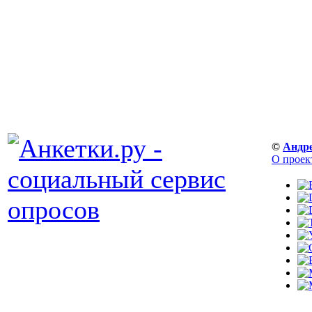
©
Андр
О проек