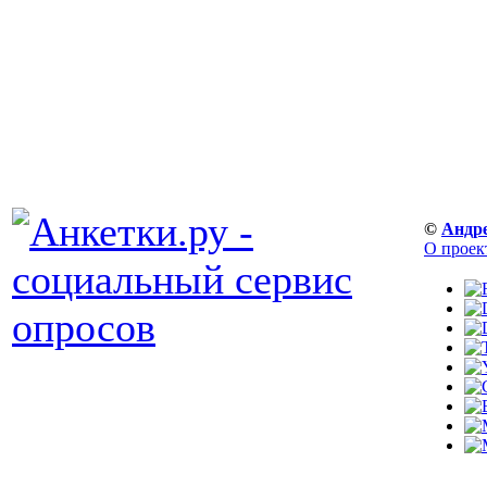
©
Андр
О проек